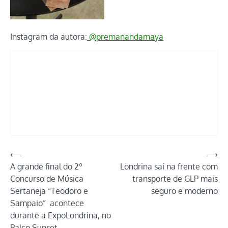
Instagram da autora:
@premanandamaya
Navegação
⟵
⟶
A grande final do 2º
Londrina sai na frente com
de
Concurso de Música
transporte de GLP mais
Post
Sertaneja “Teodoro e
seguro e moderno
Sampaio” acontece
durante a ExpoLondrina, no
Palco Sunset.