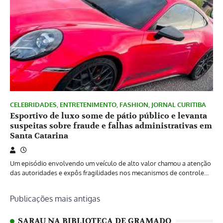
CELEBRIDADES
,
ENTRETENIMENTO
,
FASHION
,
JORNAL CURITIBA
Esportivo de luxo some de pátio público e levanta
suspeitas sobre fraude e falhas administrativas em
Santa Catarina
Um episódio envolvendo um veículo de alto valor chamou a atenção
das autoridades e expôs fragilidades nos mecanismos de controle…
Navegação
Publicações mais antigas
por
SARAU NA BIBLIOTECA DE GRAMADO