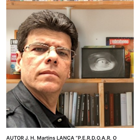
AUTOR J. H. Martins LANÇA “P.E.R.D.O.A.R. O