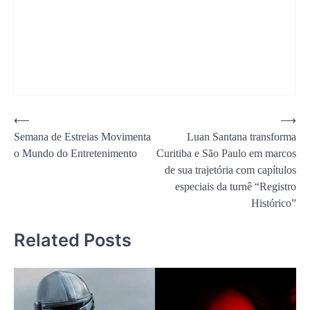
Navegação
⟵
⟶
Semana de Estreias Movimenta
Luan Santana transforma
de
o Mundo do Entretenimento
Curitiba e São Paulo em marcos
Post
de sua trajetória com capítulos
especiais da turnê “Registro
Histórico”
Related Posts