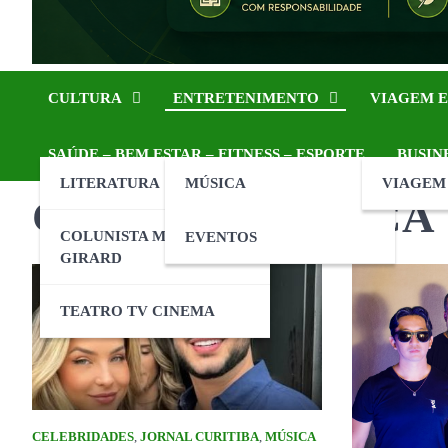
CULTURA
ENTRETENIMENTO
VIAGEM E
SAÚDE – BEM ESTAR – FITNESS – ESPORTE
BUSIN
LITERATURA
MÚSICA
VIAGEM
Categoria: MÚSICA
COLUNISTA MARCELO
EVENTOS
GIRARD
TEATRO TV CINEMA
CELEBRIDADES
,
JORNAL CURITIBA
,
MÚSICA