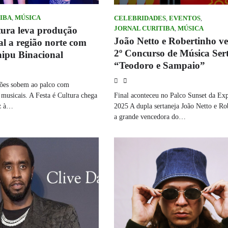
IBA
,
MÚSICA
CELEBRIDADES
,
EVENTOS
,
tura leva produção
JORNAL CURITIBA
,
MÚSICA
João Netto e Robertinho v
cal a região norte com
2º Concurso de Música Ser
aipu Binacional
“Teodoro e Sampaio”
ções sobem ao palco com
s musicais. A Festa é Cultura chega
Final aconteceu no Palco Sunset da E
ez à…
2025 A dupla sertaneja João Netto e Ro
a grande vencedora do…