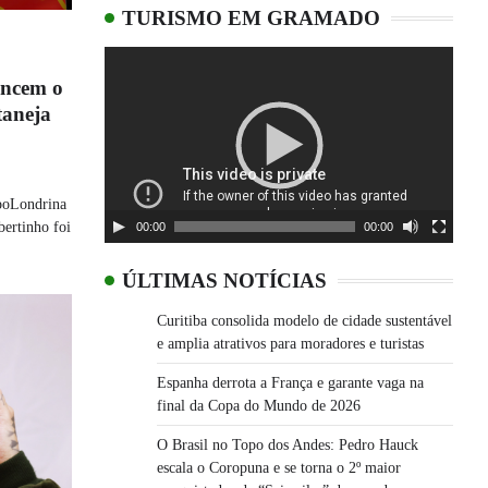
TURISMO EM GRAMADO
Tocador
de
encem o
vídeo
taneja
xpoLondrina
bertinho foi
00:00
00:00
ÚLTIMAS NOTÍCIAS
Curitiba consolida modelo de cidade sustentável
e amplia atrativos para moradores e turistas
Espanha derrota a França e garante vaga na
final da Copa do Mundo de 2026
O Brasil no Topo dos Andes: Pedro Hauck
escala o Coropuna e se torna o 2º maior