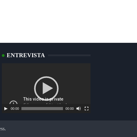
ENTREVISTA
Tocador
de
vídeo
00:00
00:00
ss
.