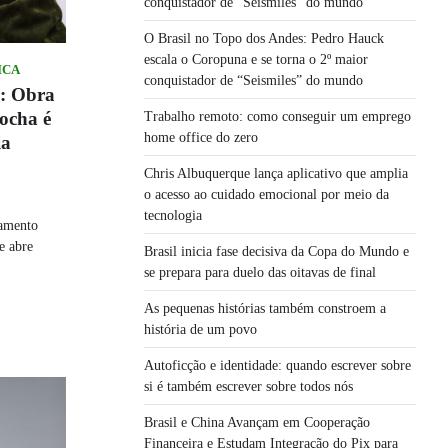
conquistador de “Seismiles” do mundo
O Brasil no Topo dos Andes: Pedro Hauck
escala o Coropuna e se torna o 2º maior
ICA
conquistador de “Seismiles” do mundo
r: Obra
ocha é
Trabalho remoto: como conseguir um emprego
home office do zero
ia
Chris Albuquerque lança aplicativo que amplia
o acesso ao cuidado emocional por meio da
tecnologia
çamento
e abre
Brasil inicia fase decisiva da Copa do Mundo e
se prepara para duelo das oitavas de final
As pequenas histórias também constroem a
história de um povo
Autoficção e identidade: quando escrever sobre
si é também escrever sobre todos nós
Brasil e China Avançam em Cooperação
Financeira e Estudam Integração do Pix para