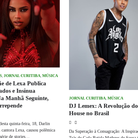
S
,
JORNAL CURITIBA
,
MÚSICA
e de Lexa Publica
ados e Insinua
Na Manhã Seguinte,
JORNAL CURITIBA
,
MÚSICA
Arrepende
DJ Lemex: A Revolução do
House no Brasil
ta quinta-feira, 18, Darlin
a cantora Lexa, causou polêmica
Da Superação à Consagração: A Inspira
série de stories…
Trás de Cada Batida Matheus de Sousa 