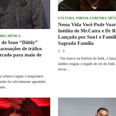
CULTURA
,
JORNAL CURITIBA
,
MÚS
Nessa Vida Você Pode Voa
Inédita de Mr.Catra e Dr R
Lançada por Son1 e Famíl
IBA
,
MÚSICA
 de Sean “Diddy”
Sagrada Família
cusações de tráfico
arcado para maio de
Um marco na história do funk, o lan
inédito resgata o legado do rei do funk 
novas…
 icônico rapper e empresário
mbs foi oficialmente agendado
 maio…