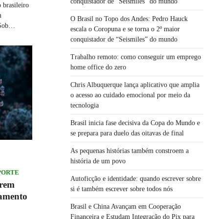
conquistador de “Seismiles” do mundo
rasileiro
m
O Brasil no Topo dos Andes: Pedro Hauck
. Sob…
escala o Coropuna e se torna o 2º maior
conquistador de “Seismiles” do mundo
Trabalho remoto: como conseguir um emprego
home office do zero
Chris Albuquerque lança aplicativo que amplia
o acesso ao cuidado emocional por meio da
tecnologia
Brasil inicia fase decisiva da Copa do Mundo e
se prepara para duelo das oitavas de final
As pequenas histórias também constroem a
história de um povo
SPORTE
Autoficção e identidade: quando escrever sobre
brem
si é também escrever sobre todos nós
tamento
Brasil e China Avançam em Cooperação
Financeira e Estudam Integração do Pix para