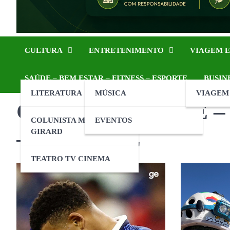
CULTURA
ENTRETENIMENTO
VIAGEM E
SAÚDE – BEM ESTAR – FITNESS – ESPORTE
BUSIN
LITERATURA
MÚSICA
VIAGEM
Categoria: SAÚDE 
COLUNISTA MARCELO
EVENTOS
– ESPORTE
GIRARD
TEATRO TV CINEMA