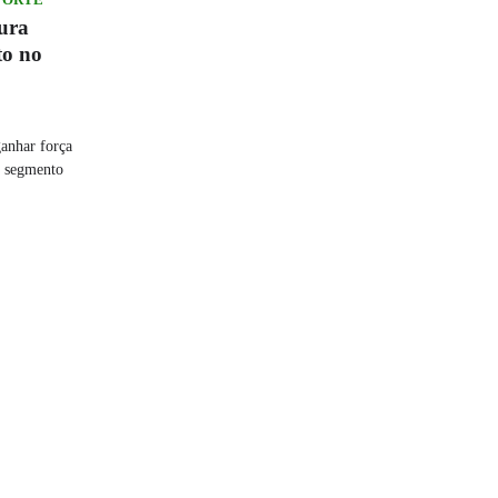
tura
to no
anhar força
o segmento