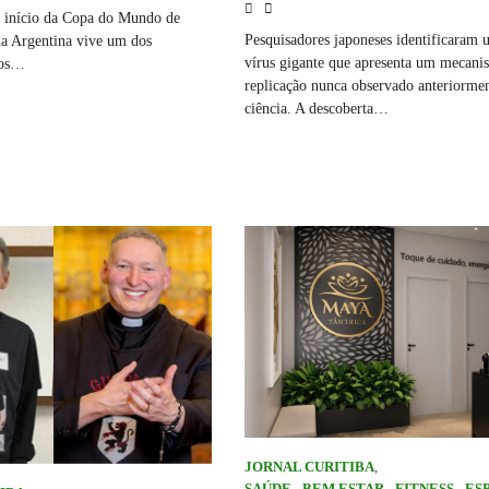
o início da Copa do Mundo de
Pesquisadores japoneses identificaram
da Argentina vive um dos
vírus gigante que apresenta um mecani
tos…
replicação nunca observado anteriormen
ciência. A descoberta…
JORNAL CURITIBA
,
SAÚDE - BEM ESTAR - FITNESS - E