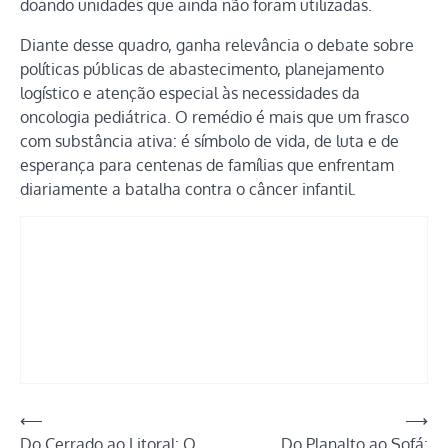
doando unidades que ainda não foram utilizadas.
Diante desse quadro, ganha relevância o debate sobre
políticas públicas de abastecimento, planejamento
logístico e atenção especial às necessidades da
oncologia pediátrica. O remédio é mais que um frasco
com substância ativa: é símbolo de vida, de luta e de
esperança para centenas de famílias que enfrentam
diariamente a batalha contra o câncer infantil.
Navegação
⟵
⟶
Do Cerrado ao Litoral: O
Do Planalto ao Sofá: