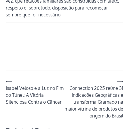
vez, que relações familiares são construídas com afeto,
respeito e, sobretudo, disposição para recomeçar
sempre que for necessário.
Navegação
⟵
⟶
Isabel Veloso e a Luz no Fim
Connection 2025 reúne 31
de
do Túnel: A Vitória
Indicações Geográficas e
Post
Silenciosa Contra o Câncer
transforma Gramado na
maior vitrine de produtos de
origem do Brasil