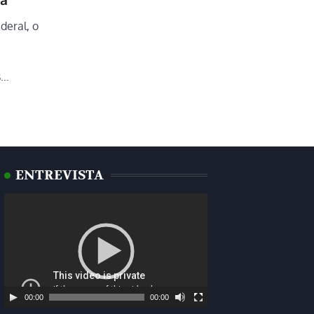
ra
eral, o
s…
ENTREVISTA
Tocador
de
vídeo
00:00
00:00