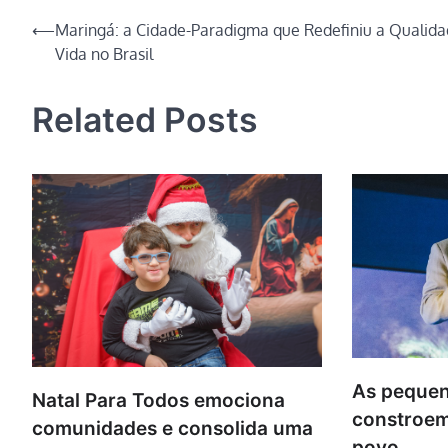
Navegação
⟵
Maringá: a Cidade-Paradigma que Redefiniu a Qualida
Vida no Brasil
de
Post
Related Posts
As pequen
Natal Para Todos emociona
constroem
comunidades e consolida uma
povo