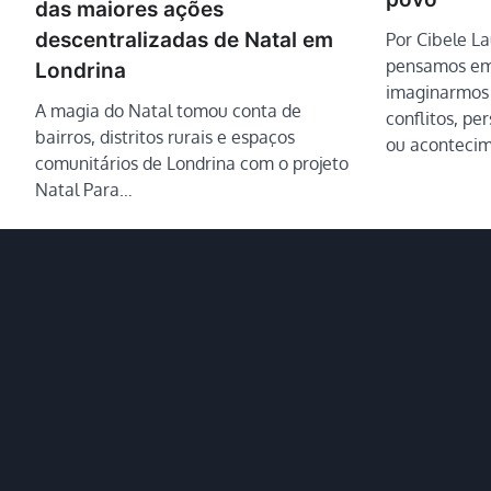
das maiores ações
descentralizadas de Natal em
Por Cibele L
pensamos em 
Londrina
imaginarmos
A magia do Natal tomou conta de
conflitos, pe
bairros, distritos rurais e espaços
ou aconteci
comunitários de Londrina com o projeto
Natal Para…