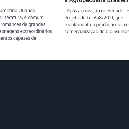
a Agropecuária Brasilei
aurentino Quando
Após aprovação no Senado Fed
literatura, é comum
Projeto de Lei 658/2021, que
 romances de grandes
regulamenta a produção, uso e
rsonagens extraordinários
comercialização de bioinsumo
mentos capazes de…