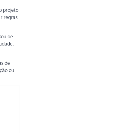
o projeto
r regras
xou de
lidade,
as de
ação ou