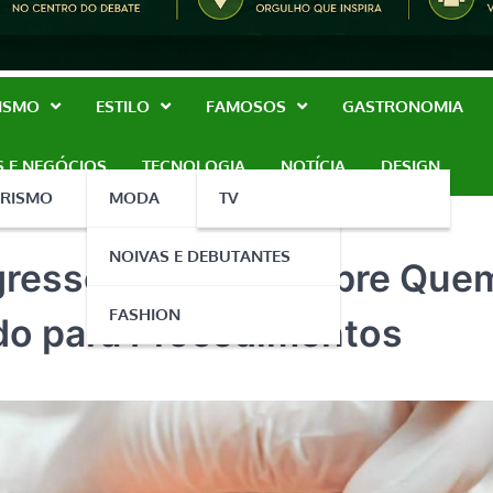
RISMO
ESTILO
FAMOSOS
GASTRONOMIA
S E NEGÓCIOS
TECNOLOGIA
NOTÍCIA
DESIGN
URISMO
MODA
TV
NOIVAS E DEBUTANTES
gresso se Divide sobre Que
FASHION
ado para Procedimentos