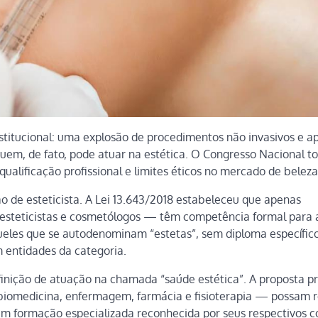
stitucional: uma explosão de procedimentos não invasivos e a
 quem, de fato, pode atuar na estética. O Congresso Nacional t
ualificação profissional e limites éticos no mercado de beleza
ão de esteticista. A Lei 13.643/2018 estabeleceu que apenas
 esteticistas e cosmetólogos — têm competência formal para
Aqueles que se autodenominam “estetas”, sem diploma específico
 entidades da categoria.
inição de atuação na chamada “saúde estética”. A proposta p
 biomedicina, enfermagem, farmácia e fisioterapia — possam r
m formação especializada reconhecida por seus respectivos c