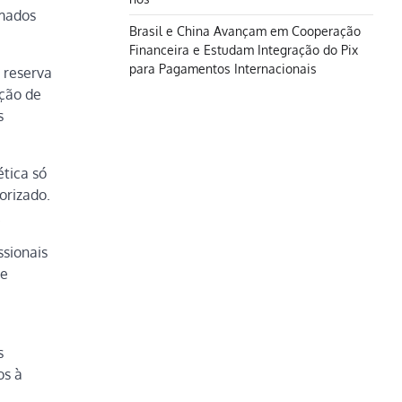
rmados
Brasil e China Avançam em Cooperação
Financeira e Estudam Integração do Pix
para Pagamentos Internacionais
 reserva
ação de
s
tica só
orizado.
.
ssionais
ue
s
os à