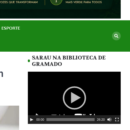
ESPORTE
SARAU NA BIBLIOTECA DE
GRAMADO
m
Tocador
de
vídeo
00:00
26:20