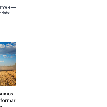
arme e
⟶
ozinho
nsumos
sformar