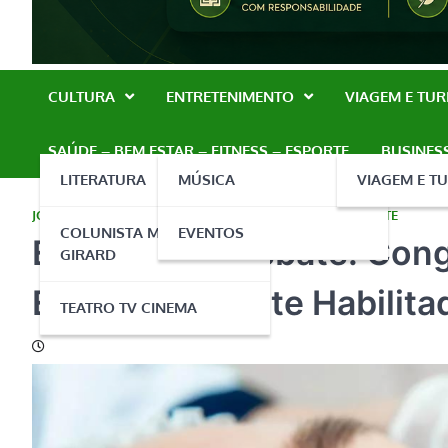
CULTURA
ENTRETENIMENTO
VIAGEM E TU
SAÚDE – BEM ESTAR – FITNESS – ESPORTE
BUSINES
LITERATURA
MÚSICA
VIAGEM E T
JORNAL CURITIBA
,
SAÚDE - BEM ESTAR - FITNESS - ESPORTE
COLUNISTA MARCELO
EVENTOS
Estética em Debate: Con
GIRARD
Está Legalmente Habilit
TEATRO TV CINEMA