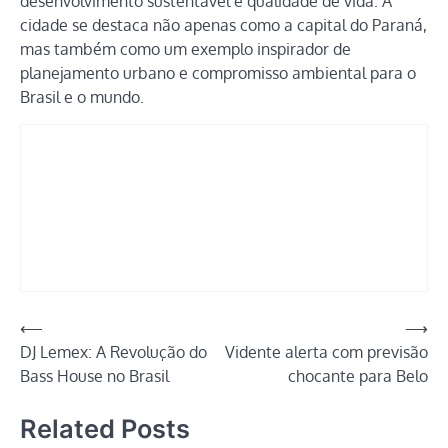
desenvolvimento sustentável e qualidade de vida. A
cidade se destaca não apenas como a capital do Paraná,
mas também como um exemplo inspirador de
planejamento urbano e compromisso ambiental para o
Brasil e o mundo.
Navegação
⟵
⟶
DJ Lemex: A Revolução do
Vidente alerta com previsão
de
Bass House no Brasil
chocante para Belo
Post
Related Posts