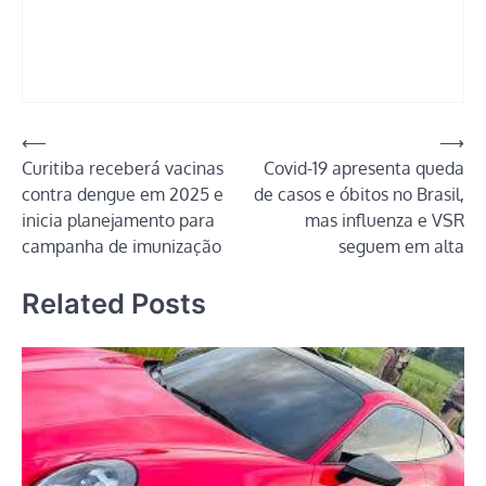
Navegação
⟵
⟶
Curitiba receberá vacinas
Covid-19 apresenta queda
de
contra dengue em 2025 e
de casos e óbitos no Brasil,
Post
inicia planejamento para
mas influenza e VSR
campanha de imunização
seguem em alta
Related Posts