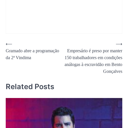
Navegação
⟵
⟶
Gramado abre a programação
Empresário é preso por manter
de
da 2ª Vindima
150 trabalhadores em condições
Post
análogas à escravidão em Bento
Gonçalves
Related Posts