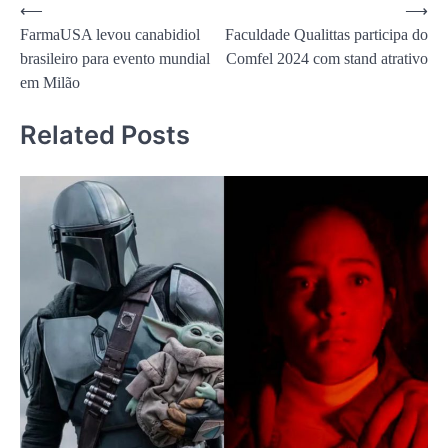
Navegação
⟵
⟶
FarmaUSA levou canabidiol
Faculdade Qualittas participa do
de
brasileiro para evento mundial
Comfel 2024 com stand atrativo
Post
em Milão
Related Posts