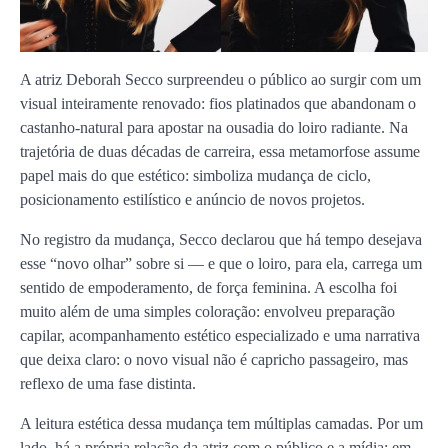
A atriz Deborah Secco surpreendeu o público ao surgir com um
visual inteiramente renovado: fios platinados que abandonam o
castanho-natural para apostar na ousadia do loiro radiante. Na
trajetória de duas décadas de carreira, essa metamorfose assume
papel mais do que estético: simboliza mudança de ciclo,
posicionamento estilístico e anúncio de novos projetos.
No registro da mudança, Secco declarou que há tempo desejava
esse “novo olhar” sobre si — e que o loiro, para ela, carrega um
sentido de empoderamento, de força feminina. A escolha foi
muito além de uma simples coloração: envolveu preparação
capilar, acompanhamento estético especializado e uma narrativa
que deixa claro: o novo visual não é capricho passageiro, mas
reflexo de uma fase distinta.
A leitura estética dessa mudança tem múltiplas camadas. Por um
lado, há a própria relação da atriz com o público e a mídia: em